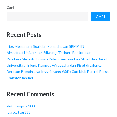
Cari
CARI
Recent Posts
Tips Memahami Soal dan Pembahasan SBMPTN
Akreditasi Universitas Siliwangi Terbaru Per Jurusan
Panduan Memilih Jurusan Kuliah Berdasarkan Minat dan Bakat
Universitas Trilogi: Kampus Wirausaha dan Riset di Jakarta
Deretan Pemain Liga Inggris yang Wajib Cari Klub Baru di Bursa
Transfer Januari
Recent Comments
slot olympus 1000
rajascatter888