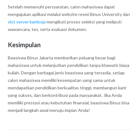
Setelah memenuhi persyaratan, calon mahasiswa dapat
mengajukan aplikasi melalui website resmi Binus University dan
slot server kamboja
mengikuti proses seleksi yang meliputi
wawancara, tes, serta evaluasi dokumen.
Kesimpulan
Beasiswa Binus Jakarta memberikan peluang besar bagi
mahasiswa untuk melanjutkan pendidikan tanpa khawatir biaya
kuliah. Dengan berbagai jenis beasiswa yang tersedia, setiap
calon mahasiswa memiliki kesempatan yang sama untuk
mendapatkan pendidikan berkualitas tinggi, membangun karir
yang sukses, dan berkontribusi pada masyarakat. Jika Anda
memiliki prestasi atau kebutuhan finansial, beasiswa Binus bisa
menjadi langkah awal menuju impian Anda!