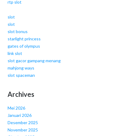
rtp slot
slot
slot
slot bonus
starlight princess
gates of olympus
link slot
slot gacor gampang menang
mahjong ways
slot spaceman
Archives
Mei 2026
Januari 2026
Desember 2025
November 2025