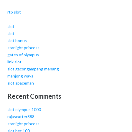
rtp slot
slot
slot
slot bonus
starlight princess
gates of olympus
link slot
slot gacor gampang menang
mahjong ways
slot spaceman
Recent Comments
slot olympus 1000
rajascatter888
starlight princess
slot bet 100