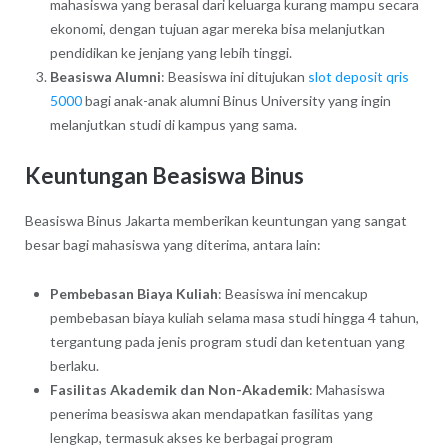
mahasiswa yang berasal dari keluarga kurang mampu secara
ekonomi, dengan tujuan agar mereka bisa melanjutkan
pendidikan ke jenjang yang lebih tinggi.
Beasiswa Alumni
: Beasiswa ini ditujukan
slot deposit qris
5000
bagi anak-anak alumni Binus University yang ingin
melanjutkan studi di kampus yang sama.
Keuntungan Beasiswa Binus
Beasiswa Binus Jakarta memberikan keuntungan yang sangat
besar bagi mahasiswa yang diterima, antara lain:
Pembebasan Biaya Kuliah
: Beasiswa ini mencakup
pembebasan biaya kuliah selama masa studi hingga 4 tahun,
tergantung pada jenis program studi dan ketentuan yang
berlaku.
Fasilitas Akademik dan Non-Akademik
: Mahasiswa
penerima beasiswa akan mendapatkan fasilitas yang
lengkap, termasuk akses ke berbagai program