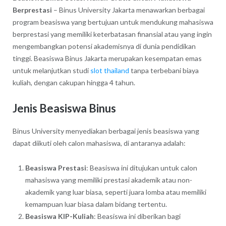
Berprestasi
– Binus University Jakarta menawarkan berbagai
program beasiswa yang bertujuan untuk mendukung mahasiswa
berprestasi yang memiliki keterbatasan finansial atau yang ingin
mengembangkan potensi akademisnya di dunia pendidikan
tinggi. Beasiswa Binus Jakarta merupakan kesempatan emas
untuk melanjutkan studi
slot thailand
tanpa terbebani biaya
kuliah, dengan cakupan hingga 4 tahun.
Jenis Beasiswa Binus
Binus University menyediakan berbagai jenis beasiswa yang
dapat diikuti oleh calon mahasiswa, di antaranya adalah:
Beasiswa Prestasi
: Beasiswa ini ditujukan untuk calon
mahasiswa yang memiliki prestasi akademik atau non-
akademik yang luar biasa, seperti juara lomba atau memiliki
kemampuan luar biasa dalam bidang tertentu.
Beasiswa KIP-Kuliah
: Beasiswa ini diberikan bagi