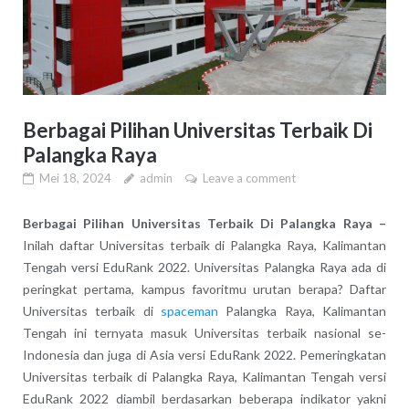
Berbagai Pilihan Universitas Terbaik Di
Palangka Raya
Mei 18, 2024
admin
Leave a comment
Berbagai Pilihan Universitas Terbaik Di Palangka Raya –
Inilah daftar Universitas terbaik di Palangka Raya, Kalimantan
Tengah versi EduRank 2022. Universitas Palangka Raya ada di
peringkat pertama, kampus favoritmu urutan berapa? Daftar
Universitas terbaik di
spaceman
Palangka Raya, Kalimantan
Tengah ini ternyata masuk Universitas terbaik nasional se-
Indonesia dan juga di Asia versi EduRank 2022. Pemeringkatan
Universitas terbaik di Palangka Raya, Kalimantan Tengah versi
EduRank 2022 diambil berdasarkan beberapa indikator yakni