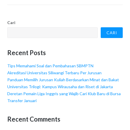
Cari
CARI
Recent Posts
Tips Memahami Soal dan Pembahasan SBMPTN
Akreditasi Universitas Siliwangi Terbaru Per Jurusan
Panduan Memilih Jurusan Kuliah Berdasarkan Minat dan Bakat
Universitas Trilogi: Kampus Wirausaha dan Riset di Jakarta
Deretan Pemain Liga Inggris yang Wajib Cari Klub Baru di Bursa
Transfer Januari
Recent Comments