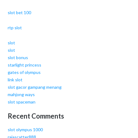
slot bet 100
rtp slot
slot
slot
slot bonus
starlight princess
gates of olympus
link slot
slot gacor gampang menang
mahjong ways
slot spaceman
Recent Comments
slot olympus 1000
rajascatter888