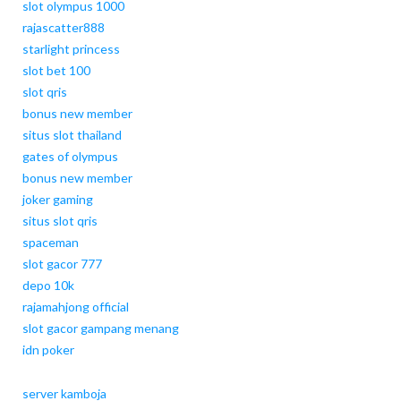
slot olympus 1000
rajascatter888
starlight princess
slot bet 100
slot qris
bonus new member
situs slot thailand
gates of olympus
bonus new member
joker gaming
situs slot qris
spaceman
slot gacor 777
depo 10k
rajamahjong official
slot gacor gampang menang
idn poker
server kamboja