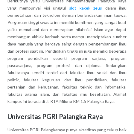
Berikutnya yaitu Universitas Muhammadiyah Palangka Raya
yang mempunyai visi unggul
slot kakek zeus
dalam ilmu
pengetahuan dan teknologi dengan berlandaskan iman taqwa.
Perguruan tinggi swasta ini memiliki komitmen yang sangat kuat
yaitu memahami dan menerapkan nilai-nilai islam agar dapat
membangun akhlak karimah serta mampu menciptakan sumber
daya manusia yang berdaya saing dengan pengembangan ilmu
dan profesi saat ini. Pendidikan tinggi ini juga memiliki beberapa
program pendidikan seperti program sarjana, program
pascasarjana, program profesi, dan diploma. Sedangkan
fakultasnya sendiri terdiri dari fakultas ilmu sosial dan ilmu
politik, fakultas keguruan dan ilmu pendidikan, fakultas
pertanian dan kehutanan, fakultas teknik dan informatika,
fakultas agama islam, dan fakultas ilmu kesehatan. Alamat
kampus ini berada di Jl. RTA Milono KM 1.5 Palangka Raya.
Universitas PGRI Palangka Raya
Universitas PGRI Palangkaraya punya akreditas yang cukup baik