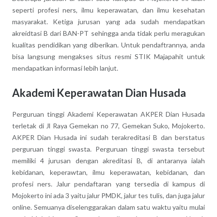
seperti profesi ners, ilmu keperawatan, dan ilmu kesehatan
masyarakat. Ketiga jurusan yang ada sudah mendapatkan
akreidtasi B dari BAN-PT sehingga anda tidak perlu meragukan
kualitas pendidikan yang diberikan. Untuk pendaftrannya, anda
bisa langsung mengakses situs resmi STIK Majapahit untuk
mendapatkan informasi lebih lanjut.
Akademi Keperawatan Dian Husada
Perguruan tinggi Akademi Keperawatan AKPER Dian Husada
terletak di Jl Raya Gemekan no 77, Gemekan Suko, Mojokerto.
AKPER Dian Husada ini sudah terakreditasi B dan berstatus
perguruan tinggi swasta. Perguruan tinggi swasta tersebut
memiliki 4 jurusan dengan akreditasi B, di antaranya ialah
kebidanan, keperawtan, ilmu keperawatan, kebidanan, dan
profesi ners. Jalur pendaftaran yang tersedia di kampus di
Mojokerto ini ada 3 yaitu jalur PMDK, jalur tes tulis, dan juga jalur
online. Semuanya diselenggarakan dalam satu waktu yaitu mulai