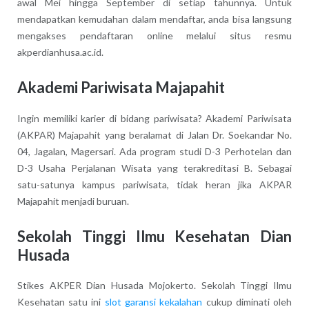
awal Mei hingga September di setiap tahunnya. Untuk
mendapatkan kemudahan dalam mendaftar, anda bisa langsung
mengakses pendaftaran online melalui situs resmu
akperdianhusa.ac.id.
Akademi Pariwisata Majapahit
Ingin memiliki karier di bidang pariwisata? Akademi Pariwisata
(AKPAR) Majapahit yang beralamat di Jalan Dr. Soekandar No.
04, Jagalan, Magersari. Ada program studi D-3 Perhotelan dan
D-3 Usaha Perjalanan Wisata yang terakreditasi B. Sebagai
satu-satunya kampus pariwisata, tidak heran jika AKPAR
Majapahit menjadi buruan.
Sekolah Tinggi Ilmu Kesehatan Dian
Husada
Stikes AKPER Dian Husada Mojokerto. Sekolah Tinggi Ilmu
Kesehatan satu ini
slot garansi kekalahan
cukup diminati oleh