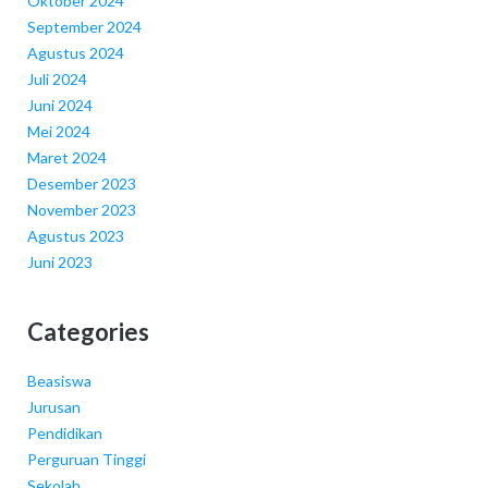
Oktober 2024
September 2024
Agustus 2024
Juli 2024
Juni 2024
Mei 2024
Maret 2024
Desember 2023
November 2023
Agustus 2023
Juni 2023
Categories
Beasiswa
Jurusan
Pendidikan
Perguruan Tinggi
Sekolah