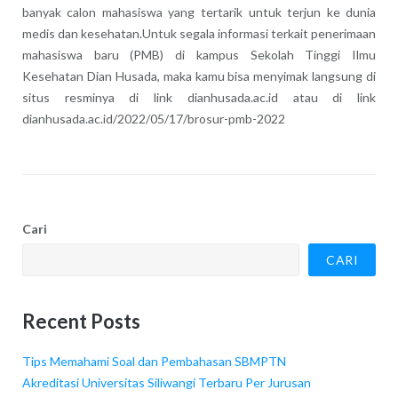
banyak calon mahasiswa yang tertarik untuk terjun ke dunia
medis dan kesehatan.Untuk segala informasi terkait penerimaan
mahasiswa baru (PMB) di kampus Sekolah Tinggi Ilmu
Kesehatan Dian Husada, maka kamu bisa menyimak langsung di
situs resminya di link dianhusada.ac.id atau di link
dianhusada.ac.id/2022/05/17/brosur-pmb-2022
Cari
CARI
Recent Posts
Tips Memahami Soal dan Pembahasan SBMPTN
Akreditasi Universitas Siliwangi Terbaru Per Jurusan