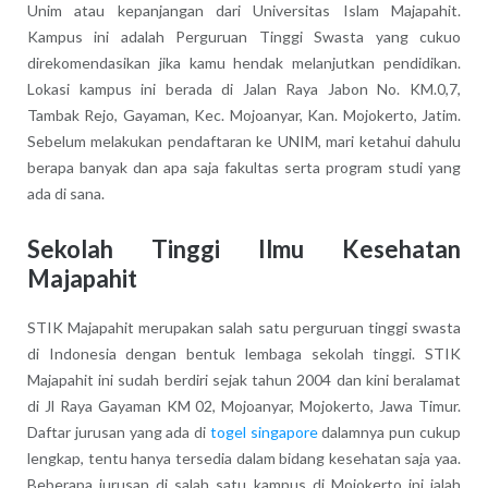
Unim atau kepanjangan dari Universitas Islam Majapahit.
Kampus ini adalah Perguruan Tinggi Swasta yang cukuo
direkomendasikan jika kamu hendak melanjutkan pendidikan.
Lokasi kampus ini berada di Jalan Raya Jabon No. KM.0,7,
Tambak Rejo, Gayaman, Kec. Mojoanyar, Kan. Mojokerto, Jatim.
Sebelum melakukan pendaftaran ke UNIM, mari ketahui dahulu
berapa banyak dan apa saja fakultas serta program studi yang
ada di sana.
Sekolah Tinggi Ilmu Kesehatan
Majapahit
STIK Majapahit merupakan salah satu perguruan tinggi swasta
di Indonesia dengan bentuk lembaga sekolah tinggi. STIK
Majapahit ini sudah berdiri sejak tahun 2004 dan kini beralamat
di Jl Raya Gayaman KM 02, Mojoanyar, Mojokerto, Jawa Timur.
Daftar jurusan yang ada di
togel singapore
dalamnya pun cukup
lengkap, tentu hanya tersedia dalam bidang kesehatan saja yaa.
Beberapa jurusan di salah satu kampus di Mojokerto ini ialah