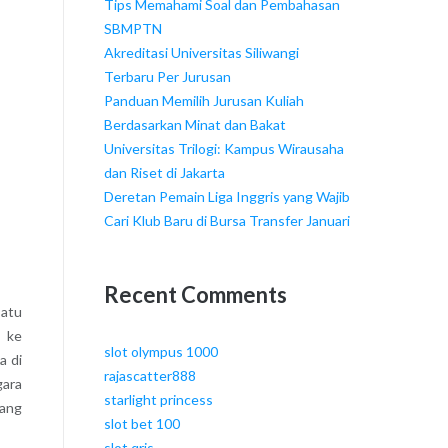
Tips Memahami Soal dan Pembahasan
SBMPTN
Akreditasi Universitas Siliwangi
Terbaru Per Jurusan
Panduan Memilih Jurusan Kuliah
Berdasarkan Minat dan Bakat
Universitas Trilogi: Kampus Wirausaha
dan Riset di Jakarta
Deretan Pemain Liga Inggris yang Wajib
Cari Klub Baru di Bursa Transfer Januari
Recent Comments
satu
s ke
slot olympus 1000
a di
rajascatter888
gara
starlight princess
yang
slot bet 100
slot qris