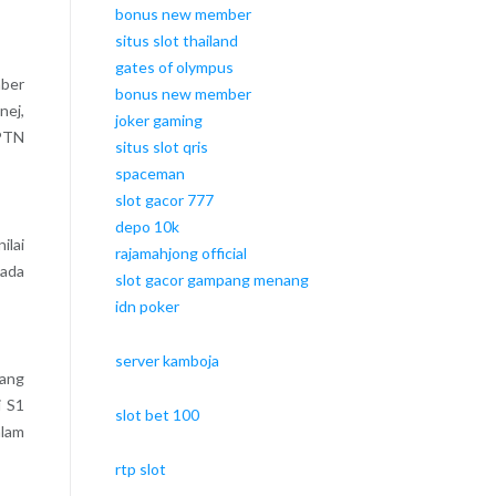
bonus new member
situs slot thailand
gates of olympus
mber
bonus new member
nej,
joker gaming
MPTN
situs slot qris
spaceman
slot gacor 777
depo 10k
ilai
rajamahjong official
pada
slot gacor gampang menang
idn poker
server kamboja
yang
i S1
slot bet 100
alam
rtp slot