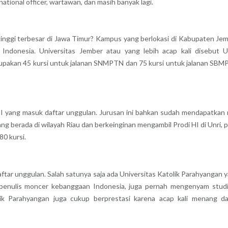
national officer, wartawan, dan masih banyak lagi.
tinggi terbesar di Jawa Timur? Kampus yang berlokasi di Kabupaten Je
 Indonesia. Universitas Jember atau yang lebih acap kali disebut U
upakan 45 kursi untuk jalanan SNMPTN dan 75 kursi untuk jalanan SB
 HI yang masuk daftar unggulan. Jurusan ini bahkan sudah mendapatkan n
ng berada di wilayah Riau dan berkeinginan mengambil Prodi HI di Unri, 
0 kursi.
ftar unggulan. Salah satunya saja ada Universitas Katolik Parahyangan 
i, penulis moncer kebanggaan Indonesia, juga pernah mengenyam stud
olik Parahyangan juga cukup berprestasi karena acap kali menang d