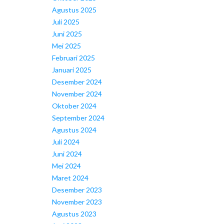
Agustus 2025
Juli 2025
Juni 2025
Mei 2025
Februari 2025
Januari 2025
Desember 2024
November 2024
Oktober 2024
September 2024
Agustus 2024
Juli 2024
Juni 2024
Mei 2024
Maret 2024
Desember 2023
November 2023
Agustus 2023