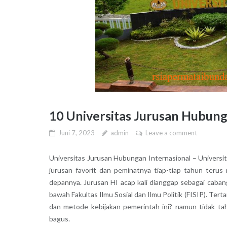
10 Universitas Jurusan Hubung
Juni 7, 2023
admin
Leave a comment
Universitas Jurusan Hubungan Internasional – Universi
jurusan favorit dan peminatnya tiap-tiap tahun terus
depannya. Jurusan HI acap kali dianggap sebagai cabang 
bawah Fakultas Ilmu Sosial dan Ilmu Politik (FISIP). Te
dan metode kebijakan pemerintah ini? namun tidak t
bagus.