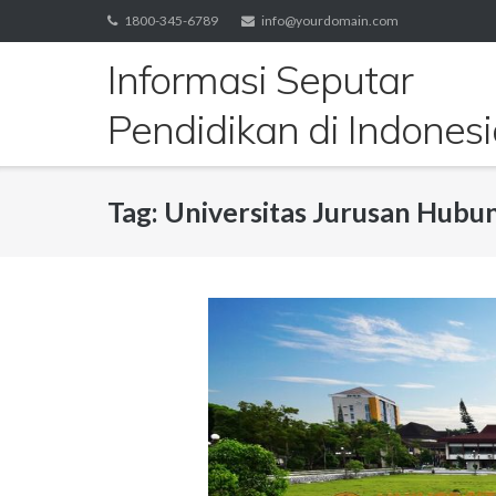
Skip
1800-345-6789
info@yourdomain.com
to
Informasi Seputar
content
Pendidikan di Indones
Tag:
Universitas Jurusan Hubun