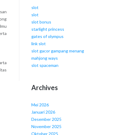
slot
usan
slot
kong
slot bonus
Ilmu
starlight princess
erta
gates of olympus
link slot
slot gacor gampang menang
mahjong ways
arta
slot spaceman
itas
Archives
Mei 2026
Januari 2026
Desember 2025
November 2025
Oktober 2025