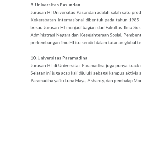
9. Universitas Pasundan
Jurusan HI Universitas Pasundan adalah salah satu prodi
Kekerabatan Internasional dibentuk pada tahun 1985
besar. Jurusan HI menjadi bagian dari Fakultas Ilmu So
Administrasi Negara dan Kesejahteraan Sosial. Pemben
perkembangan ilmu HI itu sendiri dalam tatanan global t
10. Universitas Paramadina
Jurusan HI di Universitas Paramadina juga punya track
Selatan ini juga acap kali dijuluki sebagai kampus aktiv
Paramadina yaitu Luna Maya, Ashanty, dan pembalap Mo