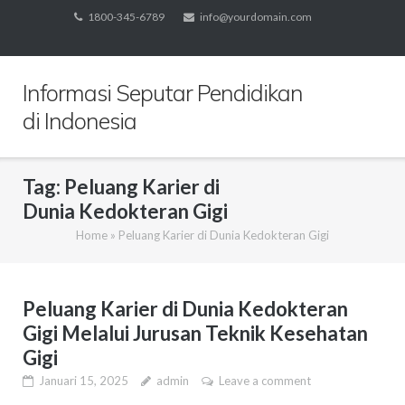
Skip
1800-345-6789
info@yourdomain.com
to
content
Informasi Seputar Pendidikan
di Indonesia
Tag:
Peluang Karier di
Dunia Kedokteran Gigi
Home
»
Peluang Karier di Dunia Kedokteran Gigi
Peluang Karier di Dunia Kedokteran
Gigi Melalui Jurusan Teknik Kesehatan
Gigi
Januari 15, 2025
admin
Leave a comment