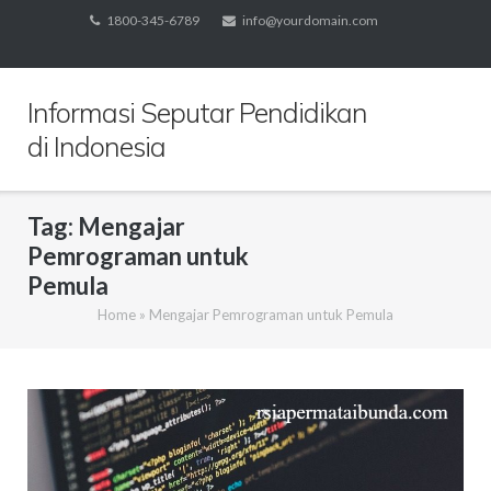
Skip
1800-345-6789
info@yourdomain.com
to
content
Informasi Seputar Pendidikan
di Indonesia
Tag:
Mengajar
Pemrograman untuk
Pemula
Home
»
Mengajar Pemrograman untuk Pemula