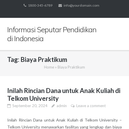
Skip
1800-345-6789
info@yourdomain.com
to
content
Informasi Seputar Pendidikan
di Indonesia
Tag:
Biaya Praktikum
Home
»
Biaya Praktikum
Inilah Rincian Dana untuk Anak Kuliah di
Telkom University
September 20, 2024
admin
Leave a comment
Inilah Rincian Dana untuk Anak Kuliah di Telkom University –
Telkom University menawarkan fasilitas yang lengkap dan biaya