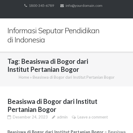
Skip
1800-345-6789
info@yourdomain.com
to
content
Informasi Seputar Pendidikan
di Indonesia
Tag:
Beasiswa di Bogor dari
Institut Pertanian Bogor
Home
»
Beasiswa di Bogor dari Institut Pertanian Bogor
Beasiswa di Bogor dari Institut
Pertanian Bogor
Desember 24, 2023
admin
Leave a comment
Beasiswa di Bogor dari Institut Pertanian Bogor –
Beasiswa