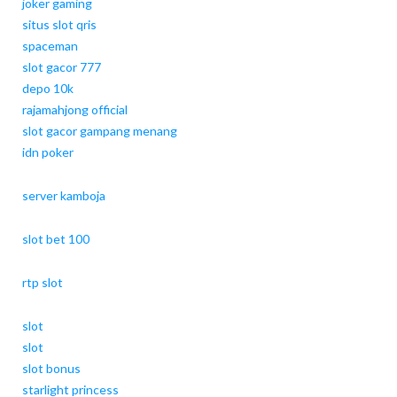
joker gaming
situs slot qris
spaceman
slot gacor 777
depo 10k
rajamahjong official
slot gacor gampang menang
idn poker
server kamboja
slot bet 100
rtp slot
slot
slot
slot bonus
starlight princess