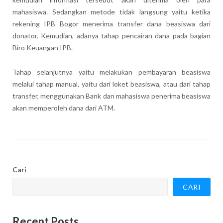
mahasiswa. Sedangkan metode tidak langsung yaitu ketika
rekening IPB Bogor menerima transfer dana beasiswa dari
donator. Kemudian, adanya tahap pencairan dana pada bagian
Biro Keuangan IPB.
Tahap selanjutnya yaitu melakukan pembayaran beasiswa
melalui tahap manual, yaitu dari loket beasiswa, atau dari tahap
transfer, menggunakan Bank dan mahasiswa penerima beasiswa
akan memperoleh dana dari ATM.
Cari
CARI
Recent Posts