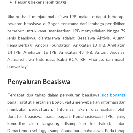
Peluang bekerja lebih tinggi
Jika berhasil menjadi mahasiswa IPB, maka terdapat beberapa
tawaran beasiswa di Bogor, terutama dari lembaga pendidikan
tersebut untuk kamu manfaatkan. IPB menyediakan hingga 79
jenis beasiswa, diantaranya adalah: Beasiswa Aktivis, Alumni
Fema Berbagi, Ancora Foundation, Angkatan 13 IPB, Angkatan
14 IPB, Angkatan 16 IPB, Angkatan 43 IPB, Antam, Asosiasi
Asuransi Jiwa Indonesia, Bakti BCA, BFI Finance, dan masih
banyak lagi.
Penyaluran Beasiswa
Terdapat dua tahap dalam penyaluran beasiswa
slot bonanza
pada Institut Pertanian Bogor, yaitu menyebarkan informasi dan
membuka pendaftaran. Informasi akan disampaikan oleh
donator beasiswa pada bagian Kemahasiswaan IPB, yang
kemudian akan langsung disampaikan ke Fakultas dan
Departemen sehingga sampai pada para mahasiswa. Pada tahap