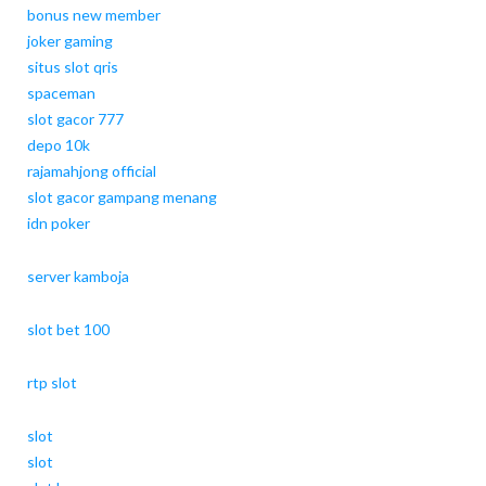
bonus new member
joker gaming
situs slot qris
spaceman
slot gacor 777
depo 10k
rajamahjong official
slot gacor gampang menang
idn poker
server kamboja
slot bet 100
rtp slot
slot
slot